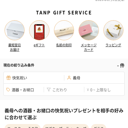
TANP GIFT SERVICE
最短翌日
eギフト
名前の刻印
メッセージ
ラッピング
お届け
カード
-
件
現在の絞り込み条件
快気祝い
義母
酒器・お猪口
こだわり
0 ~ 上限なし
¥
義母への酒器・お猪口の快気祝いプレゼントを相手の好み
に合わせて選ぶ