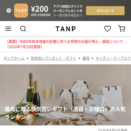
【重要】令和8年熊本地震の影響に伴うお荷物のお届け停止・遅延について
（2026年7月29日更新）
タンプホーム
>
快気祝いプレゼント・ギフト
>
義母
>
キッチン・テーブルウ
義母に贈る快気祝いギフト（酒器・お猪口）の人気
ランキング
2026年8月5日
更新