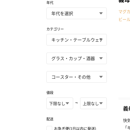
年代
マグ
ビー
カテゴリー
値段
~
義
配送
快
「
お急ぎ便(1日以内に発送)