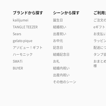
ブランドから探す
シーンから探す
ご利用
kailijumei
誕生日
ご注文
TANGLE TEEZER
結婚祝い
eギフト
Sears
出産祝い
お支払
gelato pique
お中元
ラッピ
アソビュー！ギフト
記念日
配送に
ハーモニック
結婚記念日
タンプ
SWATi
お礼
おまと
様
BUYER
結婚内祝い
出産内祝い
その他のシーン