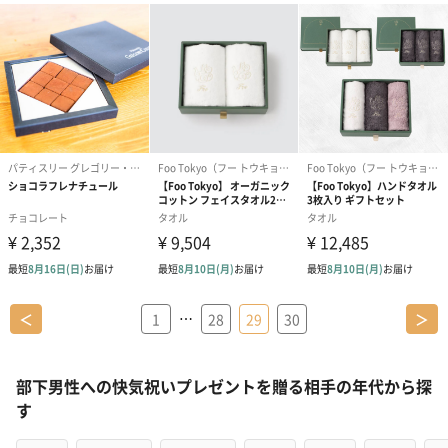
…
＜
1
28
29
30
＞
部下男性への快気祝いプレゼントを贈る相手の年代から探
す