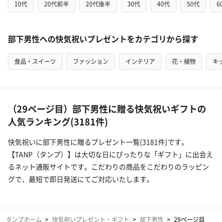
10代
20代前半
20代後半
30代
40代
50代
6
部下男性への快気祝いプレゼントをカテゴリから探す
食品・スイーツ
ファッション
インテリア
花・植物
キ
（29ページ目）部下男性に贈る快気祝いギフトの
人気ランキング(3181件)
快気祝いに部下男性に贈るプレゼント一覧(3181件)です。
【TANP（タンプ）】は大切な日にぴったりな「ギフト」に出会え
るネット通販サイトです。こだわりの商品をこだわりのラッピン
グで、最短で即日発送にてご対応いたします。
タンプホーム
>
快気祝いプレゼント・ギフト
>
部下男性
>
29ページ目