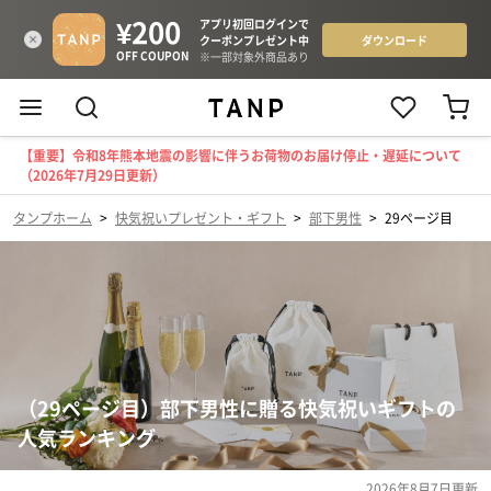
【重要】令和8年熊本地震の影響に伴うお荷物のお届け停止・遅延について
（2026年7月29日更新）
タンプホーム
>
快気祝いプレゼント・ギフト
>
部下男性
>
29ページ目
（29ページ目）部下男性に贈る快気祝いギフトの
人気ランキング
2026年8月7日
更新