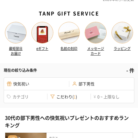
TANP GIFT SERVICE
最短翌日
eギフト
名前の刻印
メッセージ
ラッピング
お届け
カード
-
件
現在の絞り込み条件
快気祝い
部下男性
カテゴリ
こだわり
(
1
)
0 ~ 上限なし
¥
30代の部下男性への快気祝いプレゼントのおすすめラン
キング
めおと