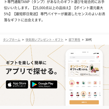
ト専門通販TANP（タンプ）があなたのギフト選びを総合的にお手
伝いいたします。【25,000点以上の品揃え】【ポイント還元最大
5%】【最短即日発送】 専門バイヤーが厳選したセンスのよいお洒
落なギフトに出会えます。
タンプホーム
>
快気祝いプレゼント・ギフト
>
部下男性
>
30代