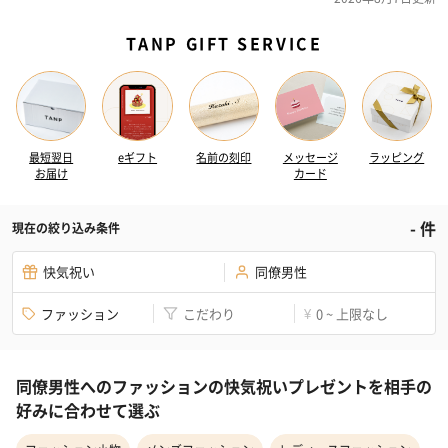
TANP GIFT SERVICE
最短翌日
eギフト
名前の刻印
メッセージ
ラッピング
お届け
カード
-
件
現在の絞り込み条件
快気祝い
同僚男性
ファッション
こだわり
0 ~ 上限なし
¥
同僚男性へのファッションの快気祝いプレゼントを相手の
好みに合わせて選ぶ