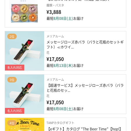
麺類・パスタ
¥3,888
最短
8月08日(土)
お届け
メリアルーム
2位
メッセージローズ赤バラ（バラと花瓶のセットギ
フト）≪ホワイ...
花
¥17,050
最短
8月13日(木)
お届け
名入れ対応
メリアルーム
3位
【超速サービス】メッセージローズ赤バラ（バラ
と花瓶のセッ...
花
¥17,050
最短
8月08日(土)
お届け
名入れ対応
TANPカタログギフト
4位
【eギフト】カタログ "The Beer Time"【hop!】