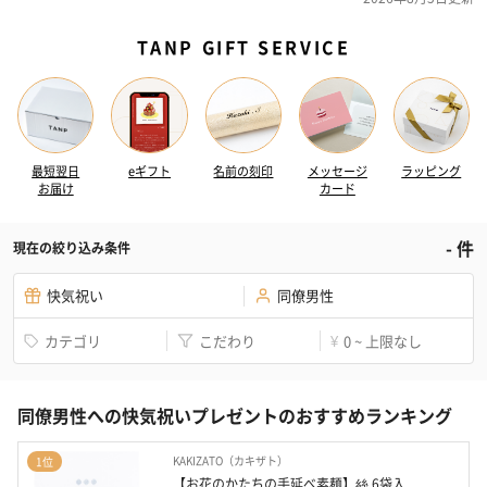
TANP GIFT SERVICE
最短翌日
eギフト
名前の刻印
メッセージ
ラッピング
お届け
カード
-
件
現在の絞り込み条件
快気祝い
同僚男性
カテゴリ
こだわり
0 ~ 上限なし
¥
同僚男性への快気祝いプレゼントのおすすめランキング
KAKIZATO（カキザト）
1位
【お花のかたちの手延べ素麺】絲 6袋入