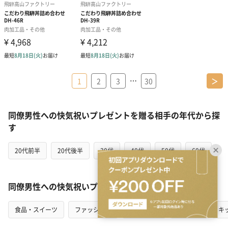
…
1
2
3
30
＞
同僚男性への快気祝いプレゼントを贈る相手の年代から探
す
20代前半
20代後半
30代
40代
50代
60代
同僚男性への快気祝いプレゼントをカテゴリから探す
食品・スイーツ
ファッション
インテリア
花・植物
キ