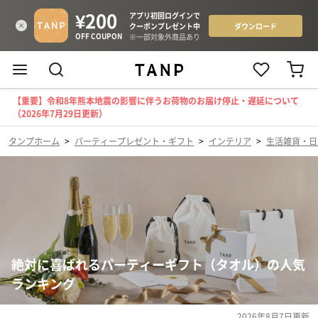
【重要】令和8年熊本地震の影響に伴うお荷物のお届け停止・遅延について
（2026年7月29日更新）
タンプホーム
>
パーティープレゼント・ギフト
>
インテリア
>
生活雑貨・日
絶対に喜ばれるパーティーギフト（タオル）の人気
ランキング
2026年8月7日
更新