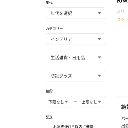
年代
時計
セッ
カテゴリー
値段
~
絶
配送
パ
出
お急ぎ便(1日以内に発送)