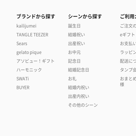
ブランドから探す
シーンから探す
ご利用
kailijumei
誕生日
ご注文
TANGLE TEEZER
結婚祝い
eギフト
Sears
出産祝い
お支払
gelato pique
お中元
ラッピ
アソビュー！ギフト
記念日
配送に
ハーモニック
結婚記念日
タンプ
SWATi
お礼
おまと
様
BUYER
結婚内祝い
出産内祝い
その他のシーン