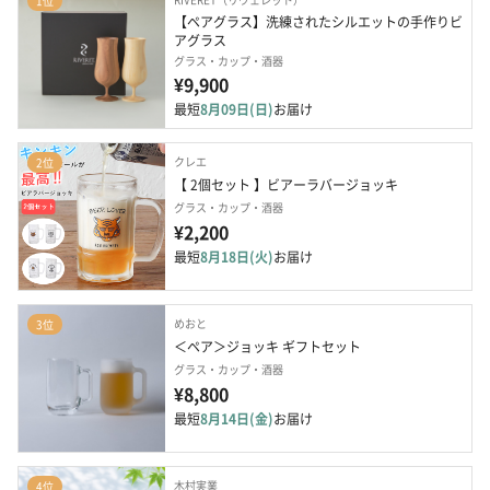
1位
【ペアグラス】洗練されたシルエットの手作りビ
アグラス
グラス・カップ・酒器
¥9,900
最短
8月09日(日)
お届け
クレエ
2位
【 2個セット 】ビアーラバージョッキ
グラス・カップ・酒器
¥2,200
最短
8月18日(火)
お届け
めおと
3位
＜ペア＞ジョッキ ギフトセット
グラス・カップ・酒器
¥8,800
最短
8月14日(金)
お届け
木村実業
4位