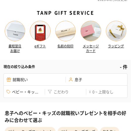
TANP GIFT SERVICE
最短翌日
eギフト
名前の刻印
メッセージ
ラッピング
お届け
カード
-
件
現在の絞り込み条件
就職祝い
息子
ベビー・キッ...
こだわり
0 ~ 上限なし
¥
息子へのベビー・キッズの就職祝いプレゼントを相手の好
みに合わせて選ぶ