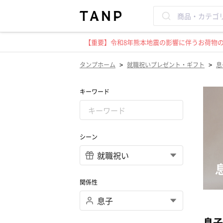
【重要】令和8年熊本地震の影響に伴うお荷物のお
>
>
タンプホーム
就職祝いプレゼント・ギフト
息
キーワード
シーン
関係性
息子