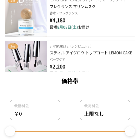
1位
フレグランス マリンムスク
香水・フレグランス
¥4,180
最短
8月08日(土)
お届け
SINNPURETE（シンピュルテ）
2位
スティル アイグロウ トップコート LEMON CAKE
パーツケア
¥2,200
最短
8月08日(土)
お届け
GREEN NATION life（グリーンネイションライフ）
3位
【大切な奥様へ贈る】薔薇ブーケ＆美容ハンドク
リーム 感謝を...
パーツケア
¥7,920
最短
8月11日(火)
お届け
SENNOK（センノック）
4位