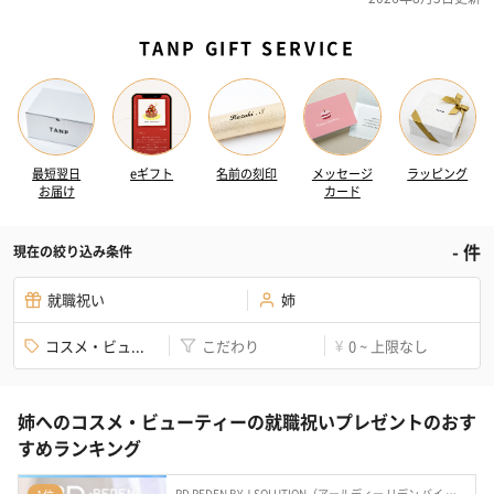
TANP GIFT SERVICE
最短翌日
eギフト
名前の刻印
メッセージ
ラッピング
お届け
カード
-
件
現在の絞り込み条件
就職祝い
姉
コスメ・ビュ...
こだわり
0 ~ 上限なし
¥
姉へのコスメ・ビューティーの就職祝いプレゼントのおす
すめランキング
RD REDEN BY J.SOLUTION（アールディー リデン バイ ジェイソリューション）