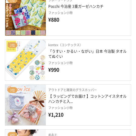
1位
Pocchi 今治産 3重ガーゼハンカチ
ファッション小物
¥880
kontex（コンテックス）
2位
「うすい・かるい・ながい」日本 今治製 タオル
てぬぐい
ファッション小物
¥990
アウトドアと雑貨のグラスホッパー
3位
【 ラッピングでお届け 】コットンアイスタオル
ハンカチと入...
ファッション小物
¥1,210
めおと
4位