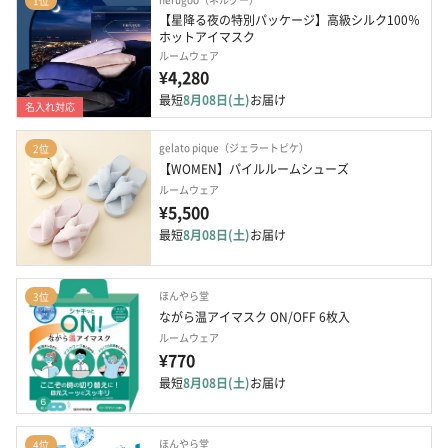
1位
【星降る夜の特別パッケージ】高級シルク100％ 
ホットアイマスク
ルームウェア
¥4,280
最短
8月08日(土)
お届け
名入れ対応
gelato pique（ジェラートピケ）
2位
【WOMEN】パイルルームシューズ
ルームウェア
¥5,500
最短
8月08日(土)
お届け
ほんやら堂
3位
ながら温アイマスク ON/OFF 6枚入
ルームウェア
¥770
最短
8月08日(土)
お届け
ほんやら堂
4位