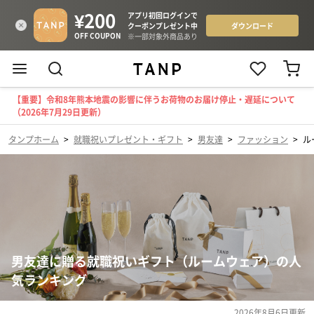
【重要】令和8年熊本地震の影響に伴うお荷物のお届け停止・遅延について
（2026年7月29日更新）
タンプホーム
>
就職祝いプレゼント・ギフト
>
男友達
>
ファッション
>
ル
男友達に贈る就職祝いギフト（ルームウェア）の人
気ランキング
2026年8月6日
更新