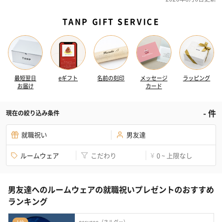
TANP GIFT SERVICE
最短翌日
eギフト
名前の刻印
メッセージ
ラッピング
お届け
カード
-
件
現在の絞り込み条件
就職祝い
男友達
ルームウェア
こだわり
0 ~ 上限なし
¥
男友達へのルームウェアの就職祝いプレゼントのおすすめ
ランキング
nerugoo（ネルグー）