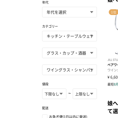
年代
カテゴリー
値段
~
娘へ
配送
て選
お急ぎ便(1日以内に発送)