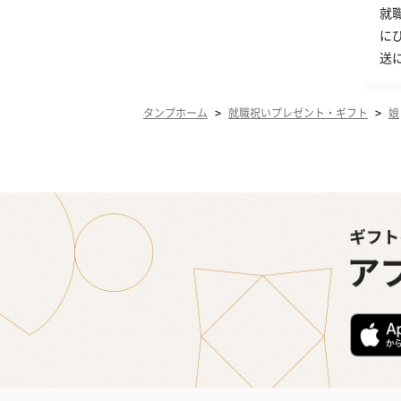
就
に
送
>
>
タンプホーム
就職祝いプレゼント・ギフト
娘