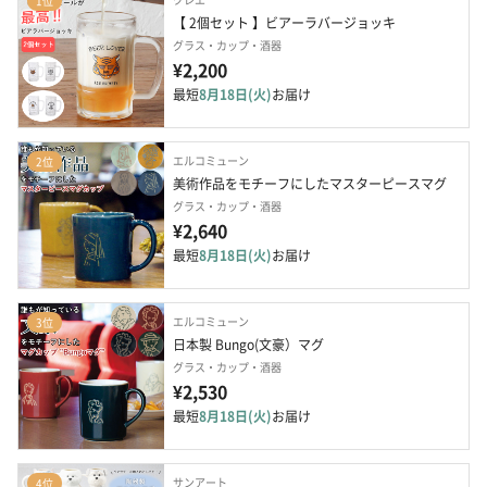
1位
【 2個セット 】ビアーラバージョッキ
グラス・カップ・酒器
¥2,200
最短
8月18日(火)
お届け
エルコミューン
2位
美術作品をモチーフにしたマスターピースマグ
グラス・カップ・酒器
¥2,640
最短
8月18日(火)
お届け
エルコミューン
3位
日本製 Bungo(文豪）マグ
グラス・カップ・酒器
¥2,530
最短
8月18日(火)
お届け
サンアート
4位