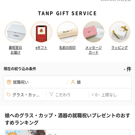
TANP GIFT SERVICE
最短翌日
eギフト
名前の刻印
メッセージ
ラッピング
お届け
カード
-
件
現在の絞り込み条件
就職祝い
娘
グラス・カッ...
こだわり
0 ~ 上限なし
¥
娘へのグラス・カップ・酒器の就職祝いプレゼントのおす
すめランキング
クレエ