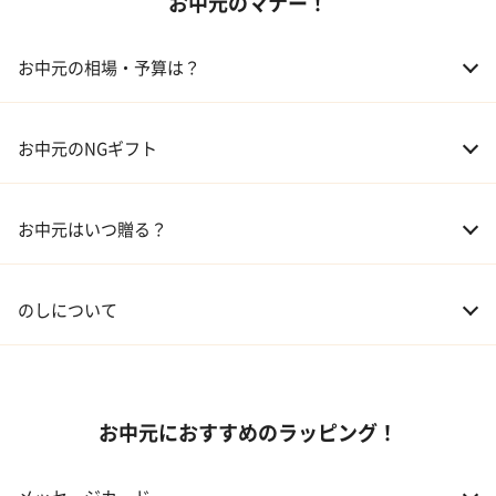
お中元のマナー！
02 アルコール
03 ギフトカタログ
お中元の相場・予算は？
04 グルメ
01 両親
3,000～5,000円
お中元のNGギフト
02 兄弟、姉妹
3,000～5,000円
お中元はいつ贈る？
03 友人
3,000円程度
04 会社の上司
5,000円程度
のしについて
お中元におすすめのラッピング！