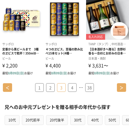
…
＜
1
2
3
4
38
＞
兄へのお中元プレゼントを贈る相手の年代から探す
10代
20代前半
20代後半
30代
40代
50代
6