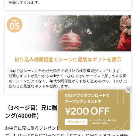
を探してくれます。
絞り込み検索機能でシーンに適切なギフトを表示
tanpではシーンに合わせた独自の絞り込み検索機能がついています。
最適なギフトが見つかるwebサイトならではのサービスで探しやすさ満
点！シーンだけでなく、年代や関係性からも絞り込めるので、その人に
合わせた最適なギフトを提案します。
（3ページ目）兄に贈るお中元ギフトの人気ランキ
ング(4000件)
お中元に兄に贈るプレゼント一覧(4000件)です。【TANP（タン
プ）】は大切な日にぴったりな「ギフト」に出会えるネット通販