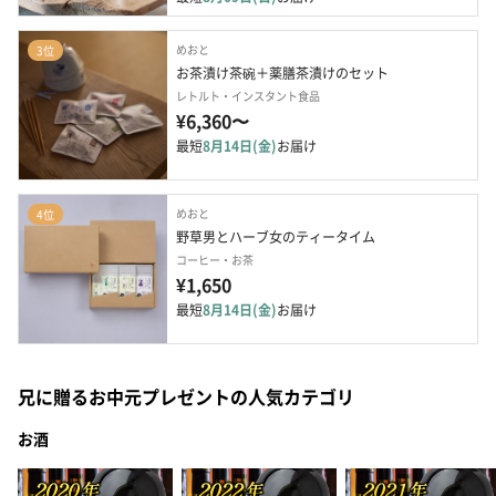
めおと
3位
お茶漬け茶碗＋薬膳茶漬けのセット
レトルト・インスタント食品
¥6,360〜
最短
8月14日(金)
お届け
めおと
4位
野草男とハーブ女のティータイム
コーヒー・お茶
¥1,650
最短
8月14日(金)
お届け
兄に贈るお中元プレゼントの人気カテゴリ
お酒