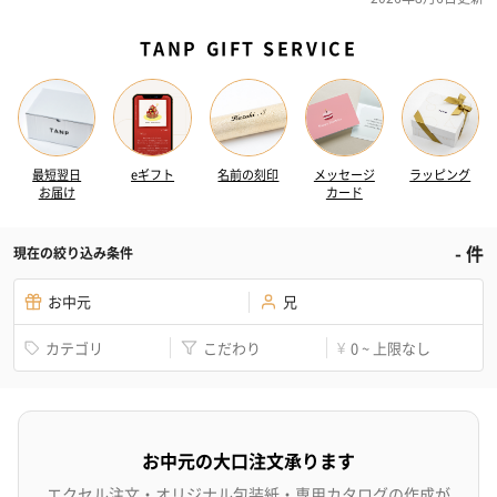
TANP GIFT SERVICE
最短翌日
eギフト
名前の刻印
メッセージ
ラッピング
お届け
カード
-
件
現在の絞り込み条件
お中元
兄
カテゴリ
こだわり
0 ~ 上限なし
¥
お中元の大口注文承ります
エクセル注文・オリジナル包装紙・専用カタログの作成が