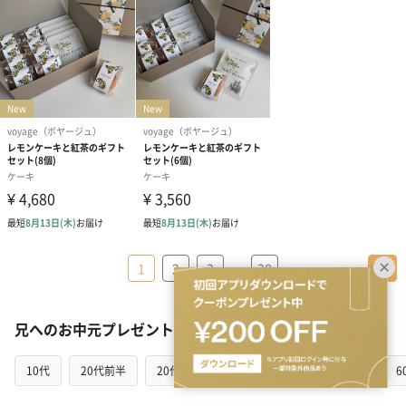
…
1
2
3
38
＞
兄へのお中元プレゼントを贈る相手の年代から探す
10代
20代前半
20代後半
30代
40代
50代
6