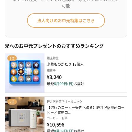
可能
法人向けのお中元特集はこちら
兄へのお中元プレゼントのおすすめランキング
銀座鈴屋
1位
氷華ものがたり 12個入
和菓子
¥3,240
最短
8月09日(日)
お届け
軽井沢焙煎所オーガニック
2位
【究極のコーヒー好きへ贈る】軽井沢焙煎所コー
ヒーと電動コ...
コーヒー・お茶
¥10,596
最短
8月09日(日)
お届け