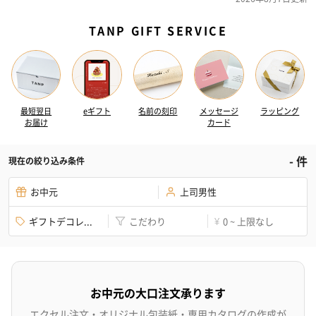
TANP GIFT SERVICE
最短翌日
eギフト
名前の刻印
メッセージ
ラッピング
お届け
カード
-
件
現在の絞り込み条件
お中元
上司男性
ギフトデコレ...
こだわり
0 ~ 上限なし
¥
お中元の大口注文承ります
エクセル注文・オリジナル包装紙・専用カタログの作成が