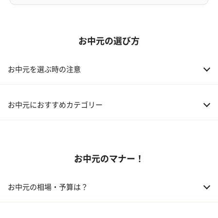
お中元の選び方
お中元を選ぶ時の注意
お中元におすすめカテゴリー
01 スイーツ
お中元のマナー！
02 アルコール
03 ギフトカタログ
お中元の相場・予算は？
04 グルメ
01 両親
3,000～5,000円