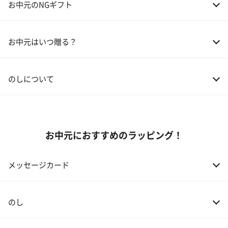
お中元のNGギフト
02 兄弟、姉妹
3,000～5,000円
お中元はいつ贈る？
03 友人
3,000円程度
04 会社の上司
5,000円程度
のしについて
お中元におすすめのラッピング！
メッセージカード
のし