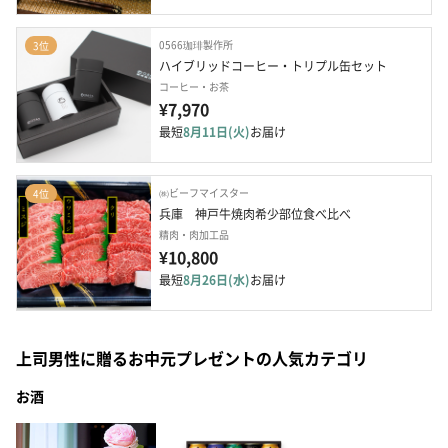
0566珈琲製作所
3位
ハイブリッドコーヒー・トリプル缶セット
コーヒー・お茶
¥7,970
最短
8月11日(火)
お届け
㈱ビーフマイスター
4位
兵庫　神戸牛焼肉希少部位食べ比べ
精肉・肉加工品
¥10,800
最短
8月26日(水)
お届け
上司男性に贈るお中元プレゼントの人気カテゴリ
お酒