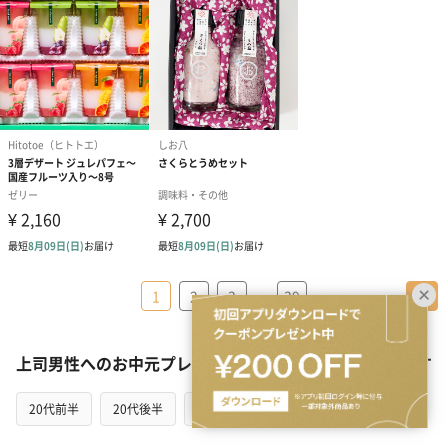
…
1
2
3
39
＞
上司男性へのお中元プレゼントを贈る相手の年代から探す
20代前半
20代後半
30代
40代
50代
60代