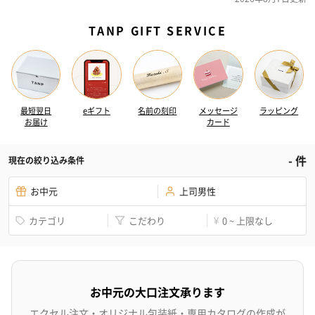
TANP GIFT SERVICE
最短翌日
eギフト
名前の刻印
メッセージ
ラッピング
お届け
カード
-
件
現在の絞り込み条件
お中元
上司男性
カテゴリ
こだわり
0 ~ 上限なし
¥
お中元の大口注文承ります
エクセル注文・オリジナル包装紙・専用カタログの作成が