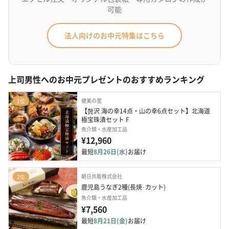
可能
法人向けのお中元特集はこちら
上司男性へのお中元プレゼントのおすすめランキング
健美の里
1位
【贅沢 海の幸14点・山の幸6点セット】北海道 
極宝珠漬セット F
魚介類・水産加工品
¥12,960
最短
8月26日(水)
お届け
朝日共販株式会社
2位
鹿児島うなぎ2種(長焼･カット)
魚介類・水産加工品
¥7,560
最短
8月21日(金)
お届け