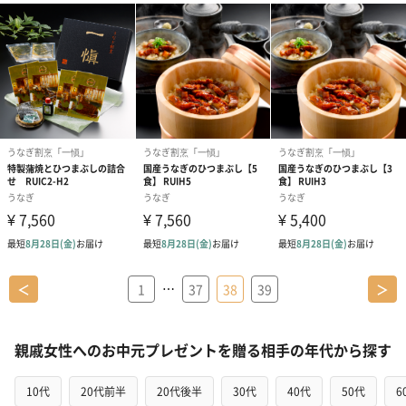
…
＜
1
37
38
39
＞
親戚女性へのお中元プレゼントを贈る相手の年代から探す
10代
20代前半
20代後半
30代
40代
50代
6