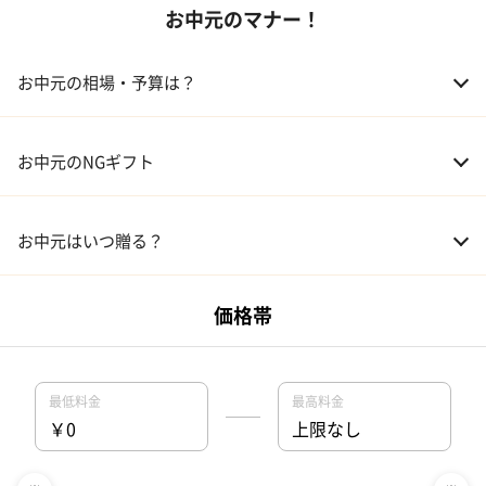
お中元のマナー！
02 アルコール
03 ギフトカタログ
お中元の相場・予算は？
04 グルメ
01 両親
3,000～5,000円
お中元のNGギフト
02 兄弟、姉妹
3,000～5,000円
お中元はいつ贈る？
03 友人
3,000円程度
04 会社の上司
5,000円程度
のしについて
お中元におすすめのラッピング！