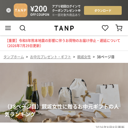
【重要】令和8年熊本地震の影響に伴うお荷物のお届け停止・遅延について
（2026年7月29日更新）
タンプホーム
>
お中元プレゼント・ギフト
>
親戚女性
>
38ページ目
（38ページ目）親戚女性に贈るお中元ギフトの人
気ランキング
2026年8月8日
更新