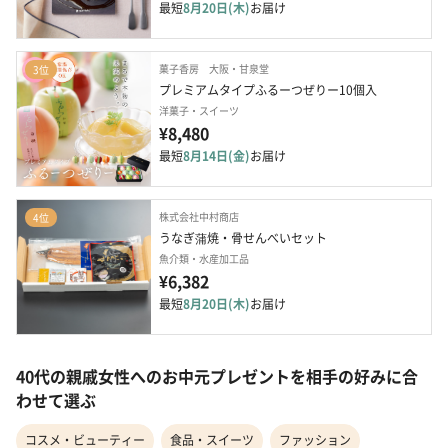
最短
8月20日(木)
お届け
菓子香房 大阪・甘泉堂
3位
プレミアムタイプふるーつぜりー10個入
洋菓子・スイーツ
¥8,480
最短
8月14日(金)
お届け
株式会社中村商店
4位
うなぎ蒲焼・骨せんべいセット
魚介類・水産加工品
¥6,382
最短
8月20日(木)
お届け
40代の親戚女性へのお中元プレゼントを相手の好みに合
わせて選ぶ
コスメ・ビューティー
食品・スイーツ
ファッション