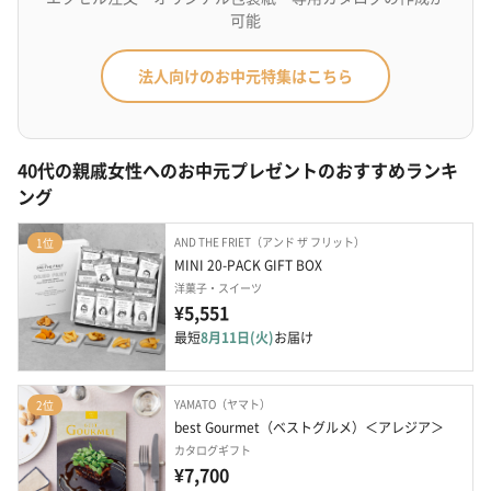
可能
法人向けのお中元特集はこちら
40代の親戚女性へのお中元プレゼントのおすすめランキ
ング
AND THE FRIET（アンド ザ フリット）
1位
MINI 20-PACK GIFT BOX
洋菓子・スイーツ
¥5,551
最短
8月11日(火)
お届け
YAMATO（ヤマト）
2位
best Gourmet（ベストグルメ）＜アレジア＞
カタログギフト
¥7,700