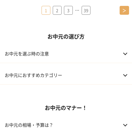
…
1
2
3
39
＞
お中元の選び方
お中元を選ぶ時の注意
お中元におすすめカテゴリー
01 スイーツ
お中元のマナー！
02 アルコール
03 ギフトカタログ
お中元の相場・予算は？