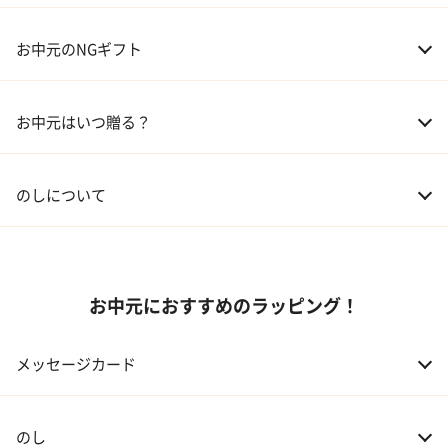
04 グルメ
01 両親
3,000～5,000円
お中元のNGギフト
02 兄弟、姉妹
3,000～5,000円
お中元はいつ贈る？
03 友人
3,000円程度
04 会社の上司
5,000円程度
のしについて
お中元におすすめのラッピング！
メッセージカード
のし