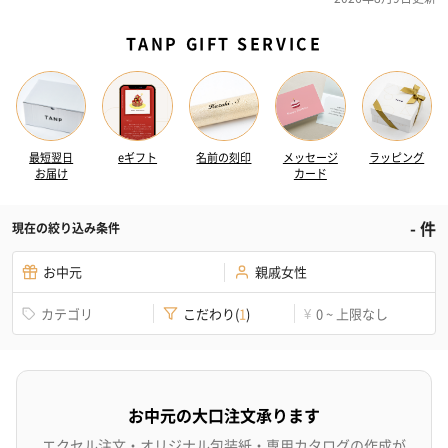
TANP GIFT SERVICE
最短翌日
eギフト
名前の刻印
メッセージ
ラッピング
お届け
カード
-
件
現在の絞り込み条件
お中元
親戚女性
カテゴリ
こだわり
(
1
)
0 ~ 上限なし
¥
お中元の大口注文承ります
エクセル注文・オリジナル包装紙・専用カタログの作成が