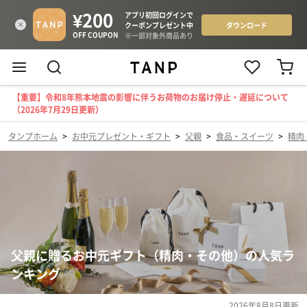
【重要】令和8年熊本地震の影響に伴うお荷物のお届け停止・遅延について
（2026年7月29日更新）
タンプホーム
>
お中元プレゼント・ギフト
>
父親
>
食品・スイーツ
>
精肉
父親に贈るお中元ギフト（精肉・その他）の人気ラ
ンキング
2026年8月8日
更新