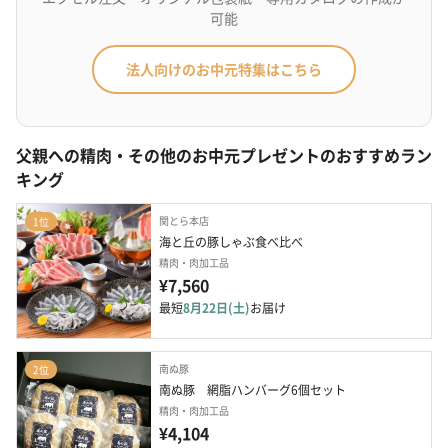
可能
法人向けのお中元特集はこちら
父親への精肉・その他のお中元プレゼントのおすすめラン
キング
関とら本店
1位
海と丘の豚しゃぶ食べ比べ
精肉・肉加工品
¥7,560
最短
8月22日(土)
お届け
南ぬ豚
2位
南ぬ豚　網脂ハンバーグ6個セット
精肉・肉加工品
¥4,104