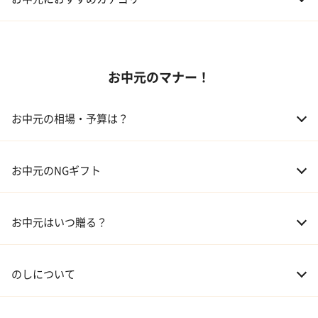
01 スイーツ
お中元のマナー！
02 アルコール
03 ギフトカタログ
お中元の相場・予算は？
04 グルメ
01 両親
3,000～5,000円
お中元のNGギフト
02 兄弟、姉妹
3,000～5,000円
お中元はいつ贈る？
03 友人
3,000円程度
04 会社の上司
5,000円程度
のしについて