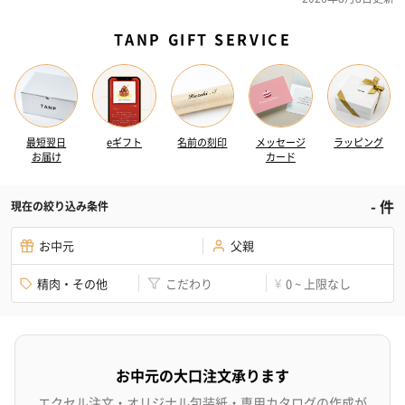
TANP GIFT SERVICE
最短翌日
eギフト
名前の刻印
メッセージ
ラッピング
お届け
カード
-
件
現在の絞り込み条件
お中元
父親
精肉・その他
こだわり
0 ~ 上限なし
¥
お中元の大口注文承ります
エクセル注文・オリジナル包装紙・専用カタログの作成が