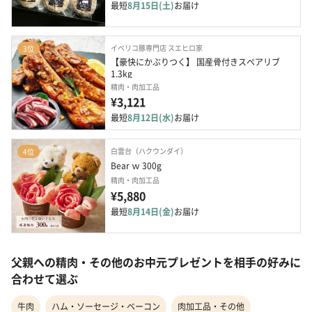
最短
8月15日(土)
お届け
イベリコ豚専門店 スエヒロ家
3位
【豪快にかぶりつく】 国産骨付きスペアリブ 
1.3kg
精肉・肉加工品
¥3,121
最短
8月12日(水)
お届け
白雲台（ハクウンダイ）
4位
Bear ｗ 300g
精肉・肉加工品
¥5,880
最短
8月14日(金)
お届け
父親への精肉・その他のお中元プレゼントを相手の好みに
合わせて選ぶ
牛肉
ハム・ソーセージ・ベーコン
肉加工品・その他