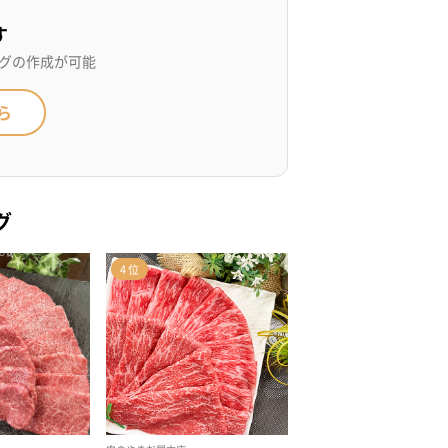
す
グの作成が可能
ら
グ