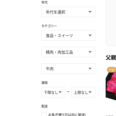
年代
カテゴリー
父親
値段
~
配送
お急ぎ便(1日以内に発送)