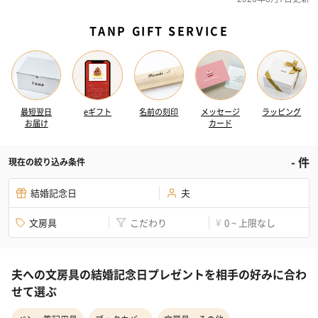
TANP GIFT SERVICE
最短翌日
eギフト
名前の刻印
メッセージ
ラッピング
お届け
カード
-
件
現在の絞り込み条件
結婚記念日
夫
文房具
こだわり
0 ~ 上限なし
¥
夫への文房具の結婚記念日プレゼントを相手の好みに合わ
せて選ぶ