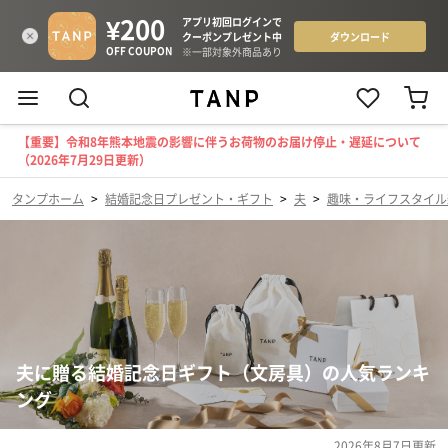
【重要】令和8年熊本地震の影響に伴うお荷物のお届け停止・遅延について
（2026年7月29日更新）
タンプホーム
>
結婚記念日プレゼント・ギフト
>
夫
>
趣味・ライフスタイル
夫に贈る結婚記念日ギフト（文房具）の人気ランキ
ング
2026年8月7日
更新