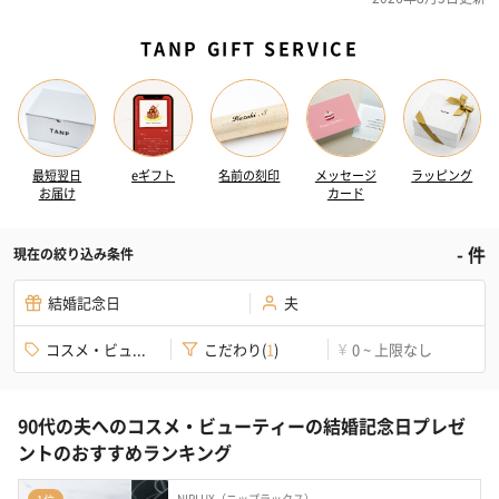
TANP GIFT SERVICE
最短翌日
eギフト
名前の刻印
メッセージ
ラッピング
お届け
カード
-
件
現在の絞り込み条件
結婚記念日
夫
コスメ・ビュ...
こだわり
(
1
)
0 ~ 上限なし
¥
90代の夫へのコスメ・ビューティーの結婚記念日プレゼ
ントのおすすめランキング
NIPLUX（ニップラックス）