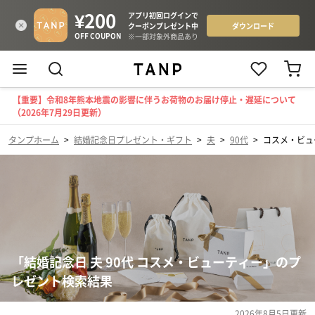
【重要】令和8年熊本地震の影響に伴うお荷物のお届け停止・遅延について
（2026年7月29日更新）
タンプホーム
>
結婚記念日プレゼント・ギフト
>
夫
>
90代
>
コスメ・ビュ
「結婚記念日 夫 90代 コスメ・ビューティー」のプ
レゼント検索結果
2026年8月5日
更新