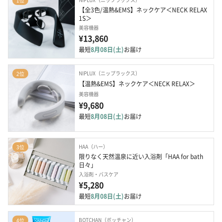
1位
【全3色/温熱&EMS】ネックケア＜NECK RELAX 
1S＞
美容機器
¥13,860
最短
8月08日(土)
お届け
NIPLUX（ニップラックス）
2位
【温熱&EMS】ネックケア＜NECK RELAX＞
美容機器
¥9,680
最短
8月08日(土)
お届け
HAA（ハー）
3位
限りなく天然温泉に近い入浴剤「HAA for bath 
日々」
入浴剤・バスケア
¥5,280
最短
8月08日(土)
お届け
BOTCHAN（ボッチャン）
4位