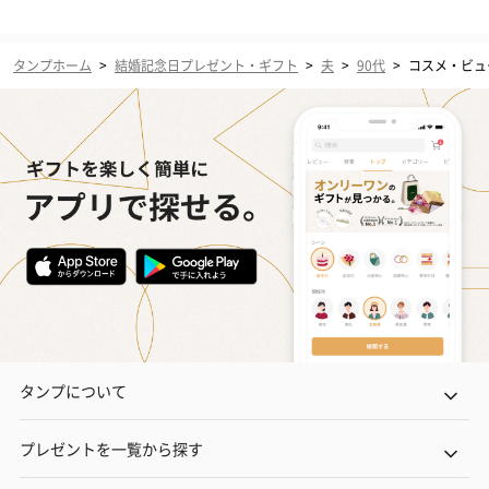
タンプホーム
>
結婚記念日プレゼント・ギフト
>
夫
>
90代
>
コスメ・ビュ
タンプについて
プレゼントを一覧から探す