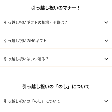
引っ越し祝いのマナー！
02 食器
ギフトカタログ
03 スイーツ
引っ越し祝いギフトの相場・予算は？
04 アルコール
01 親戚
30,000～50,000円
引っ越し祝いのNGギフト
05 ギフトカタログ
02 友人、同僚
5,000～10,000円
引っ越し祝いはいつ贈る？
03 上司、部下
5,000～10,000円
引っ越し祝いの「のし」について
引っ越し祝いの「のし」について