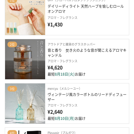
1位
デイリーディライト 天然ハーブを愉しむロール
オンアロマ
アロマ・フレグランス
¥1,430
アウトドアと雑貨のグラスホッパー
2位
音と香り　焚き火のような音が聞こえるアロマキ
ャンドル
アロマ・フレグランス
¥4,620
最短
8月18日(火)
お届け
mercyu（メルシーユー）
3位
ヴィンテージ風カラーボトルのリードディフュー
ザー
アロマ・フレグランス
¥2,640
最短
8月10日(月)
お届け
Pleuvoir（プルボワ）
4位