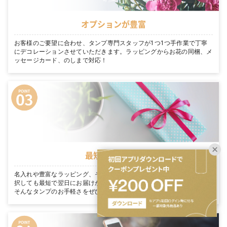
オプションが豊富
お客様のご要望に合わせ、タンプ専門スタッフが1つ1つ手作業で丁寧
にデコレーションさせていただきます。ラッピングからお花の同梱、メ
ッセージカード、のしまで対応！
最短翌日お届け
名入れや豊富なラッピング、そのまま渡せる完璧な装飾を たくさん選
択しても最短で翌日にお届けが可能です。「今日買って、明日届く」。
そんなタンプのお手軽さをぜひご体感ください。