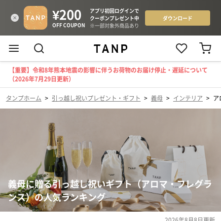
【重要】令和8年熊本地震の影響に伴うお荷物のお届け停止・遅延について
（2026年7月29日更新）
タンプホーム
>
引っ越し祝いプレゼント・ギフト
>
義母
>
インテリア
>
ア
義母に贈る引っ越し祝いギフト（アロマ・フレグラ
ンス）の人気ランキング
2026年8月8日
更新