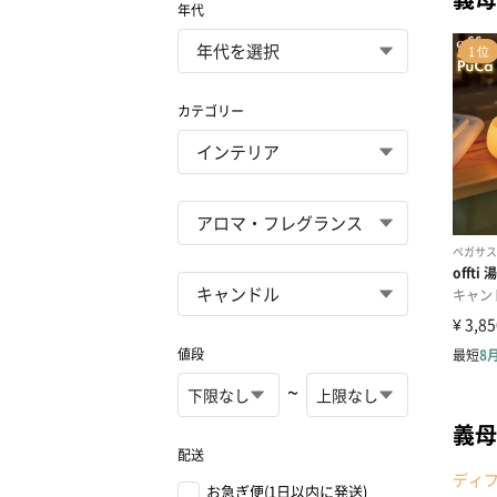
年代
カテゴリー
値段
~
義母
配送
ディ
お急ぎ便(1日以内に発送)