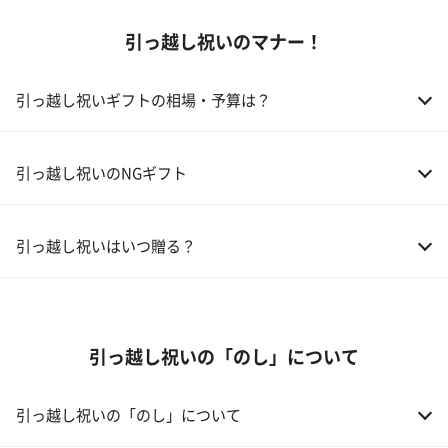
引っ越し祝いのマナー！
02 食器
ギフトカタログ
03 スイーツ
引っ越し祝いギフトの相場・予算は？
04 アルコール
01 親戚
30,000～50,000円
引っ越し祝いのNGギフト
05 ギフトカタログ
02 友人、同僚
5,000～10,000円
引っ越し祝いはいつ贈る？
03 上司、部下
5,000～10,000円
引っ越し祝いの「のし」について
引っ越し祝いの「のし」について