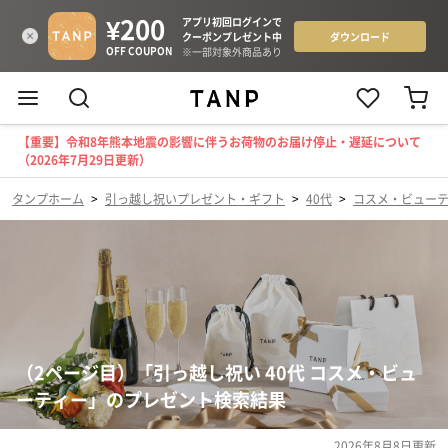
【重要】令和8年熊本地震の影響に伴うお荷物のお届け停止・遅延について
（2026年7月29日更新）
タンプホーム
>
引っ越し祝いプレゼント・ギフト
>
40代
>
コスメ・ビュー
（2ページ目）「引っ越し祝い 40代 コスメ・ビュ
ーティー」のプレゼント検索結果
2026年8月8日
更新