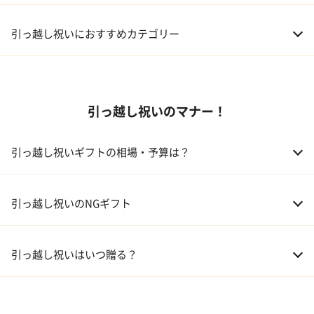
引っ越し祝いにおすすめカテゴリー
01 家電
引っ越し祝いのマナー！
02 食器
ギフトカタログ
03 スイーツ
引っ越し祝いギフトの相場・予算は？
04 アルコール
01 親戚
30,000～50,000円
引っ越し祝いのNGギフト
05 ギフトカタログ
02 友人、同僚
5,000～10,000円
引っ越し祝いはいつ贈る？
03 上司、部下
5,000～10,000円