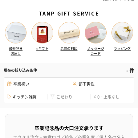
TANP GIFT SERVICE
最短翌日
eギフト
名前の刻印
メッセージ
ラッピング
お届け
カード
-
件
現在の絞り込み条件
卒業祝い
部下男性
キッチン雑貨
こだわり
0 ~ 上限なし
¥
卒業記念品の大口注文承ります
エクセル注文・校章ロゴ／校名／卒業年度／個人名の名入