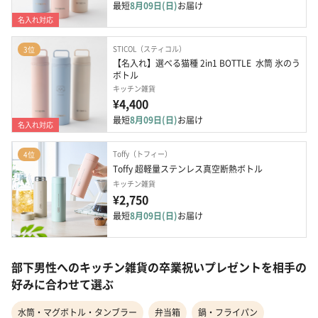
最短
8月09日(日)
お届け
名入れ対応
STICOL（スティコル）
3位
【名入れ】選べる猫種 2in1 BOTTLE  水筒 氷のう 
ボトル
キッチン雑貨
¥4,400
最短
8月09日(日)
お届け
名入れ対応
Toffy（トフィー）
4位
Toffy 超軽量ステンレス真空断熱ボトル
キッチン雑貨
¥2,750
最短
8月09日(日)
お届け
部下男性へのキッチン雑貨の卒業祝いプレゼントを相手の
好みに合わせて選ぶ
水筒・マグボトル・タンブラー
弁当箱
鍋・フライパン