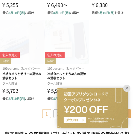
…
1
2
3
40
＞
部下男性への卒業祝いプレゼントを贈る相手の年代から探