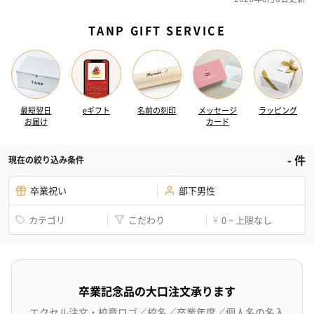
TANP GIFT SERVICE
最短翌日
eギフト
名前の刻印
メッセージ
ラッピング
お届け
カード
-
件
現在の絞り込み条件
卒業祝い
部下男性
カテゴリ
こだわり
0 ~ 上限なし
¥
卒業記念品の大口注文承ります
エクセル注文・校章ロゴ／校名／卒業年度／個人名の名入