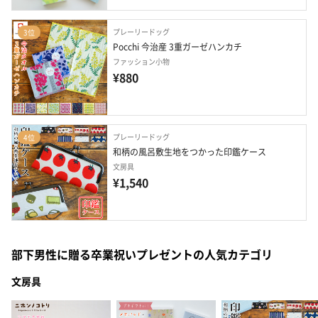
プレーリードッグ
3位
Pocchi 今治産 3重ガーゼハンカチ
ファッション小物
¥880
プレーリードッグ
4位
和柄の風呂敷生地をつかった印鑑ケース
文房具
¥1,540
部下男性に贈る卒業祝いプレゼントの人気カテゴリ
文房具