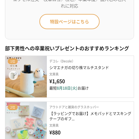
れに対応
特設ページはこちら
部下男性への卒業祝いプレゼントのおすすめランキング
デコレ（Decole）
1位
シマエナガの切り株マルチスタンド
文房具
¥1,650
最短
8月18日(火)
お届け
アウトドアと雑貨のグラスホッパー
2位
【ラッピングでお届け】メモパッドとマスキング
テープのギフ...
文房具
¥880