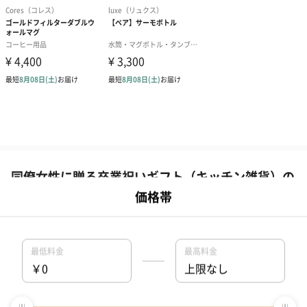
同僚女性に贈る卒業祝いギフト（キッチン雑貨）の
人気ランキング(66件)
卒業祝いに同僚女性に贈るキッチン雑貨のプレゼント一覧(66件)
です。【TANP（タンプ）】は大切な日にぴったりな「ギフト」に
出会えるネット通販サイトです。こだわりの商品をこだわりのラ
ッピングで、最短で即日発送にてご対応いたします。