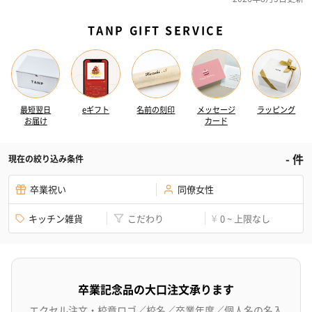
TANP GIFT SERVICE
最短翌日
eギフト
名前の刻印
メッセージ
ラッピング
お届け
カード
-
件
現在の絞り込み条件
卒業祝い
同僚女性
キッチン雑貨
こだわり
0 ~ 上限なし
¥
卒業記念品の大口注文承ります
エクセル注文・校章ロゴ／校名／卒業年度／個人名の名入