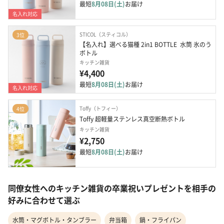
最短
8月08日(土)
お届け
名入れ対応
STICOL（スティコル）
3位
【名入れ】選べる猫種 2in1 BOTTLE  水筒 氷のう 
ボトル
キッチン雑貨
¥4,400
最短
8月08日(土)
お届け
名入れ対応
Toffy（トフィー）
4位
Toffy 超軽量ステンレス真空断熱ボトル
キッチン雑貨
¥2,750
最短
8月08日(土)
お届け
同僚女性へのキッチン雑貨の卒業祝いプレゼントを相手の
好みに合わせて選ぶ
水筒・マグボトル・タンブラー
弁当箱
鍋・フライパン