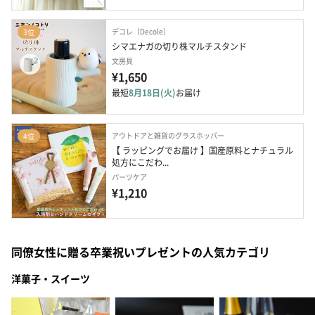
デコレ（Decole）
3位
シマエナガの切り株マルチスタンド
文房具
¥1,650
最短
8月18日(火)
お届け
アウトドアと雑貨のグラスホッパー
4位
【 ラッピングでお届け 】国産原料とナチュラル
処方にこだわ...
パーツケア
¥1,210
同僚女性に贈る卒業祝いプレゼントの人気カテゴリ
洋菓子・スイーツ