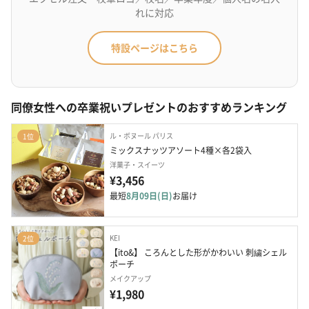
れに対応
特設ページはこちら
同僚女性への卒業祝いプレゼントのおすすめランキング
ル・ボヌール パリス
1位
ミックスナッツアソート4種×各2袋入
洋菓子・スイーツ
¥3,456
最短
8月09日(日)
お届け
KEI
2位
【ito&】 ころんとした形がかわいい 刺繍シェル
ポーチ
メイクアップ
¥1,980