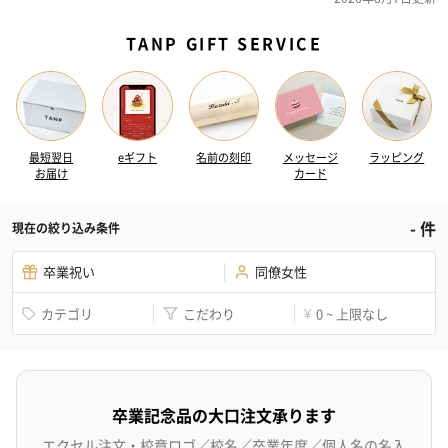
TANP GIFT SERVICE
最短翌日
eギフト
名前の刻印
メッセージ
ラッピング
お届け
カード
-
件
現在の絞り込み条件
卒業祝い
同僚女性
カテゴリ
こだわり
0 ~ 上限なし
¥
卒業記念品の大口注文承ります
エクセル注文・校章ロゴ／校名／卒業年度／個人名の名入