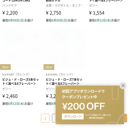
…
1
2
3
49
＞