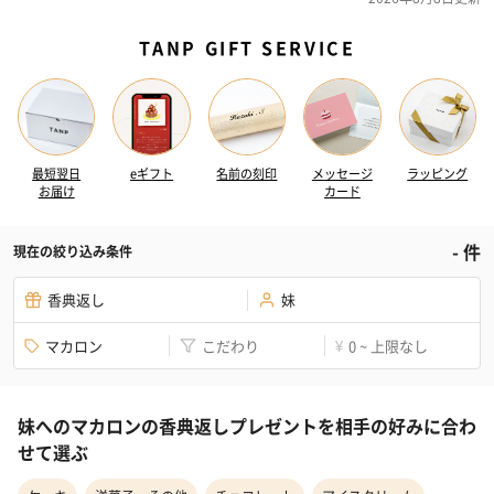
TANP GIFT SERVICE
最短翌日
eギフト
名前の刻印
メッセージ
ラッピング
お届け
カード
-
件
現在の絞り込み条件
香典返し
妹
マカロン
こだわり
0 ~ 上限なし
¥
妹へのマカロンの香典返しプレゼントを相手の好みに合わ
せて選ぶ