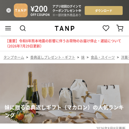
【重要】令和8年熊本地震の影響に伴うお荷物のお届け停止・遅延について
（2026年7月29日更新）
タンプホーム
>
香典返しプレゼント・ギフト
>
妹
>
食品・スイーツ
>
洋菓
妹に贈る香典返しギフト（マカロン）の人気ランキ
ング
2026年8月8日
更新