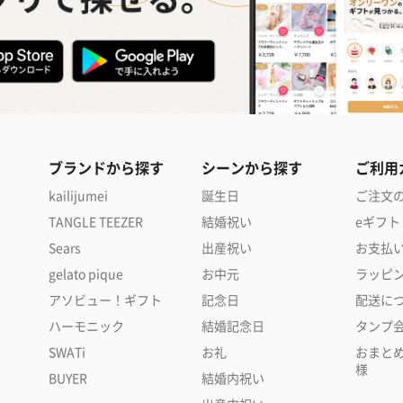
ブランドから探す
シーンから探す
ご利用
kailijumei
誕生日
ご注文
TANGLE TEEZER
結婚祝い
eギフト
Sears
出産祝い
お支払
gelato pique
お中元
ラッピ
アソビュー！ギフト
記念日
配送に
ハーモニック
結婚記念日
タンプ
SWATi
お礼
おまと
様
BUYER
結婚内祝い