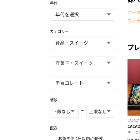
年代
ケー
フィ
カテゴリー
プレ
値段
~
配送
お急ぎ便(1日以内に発送)