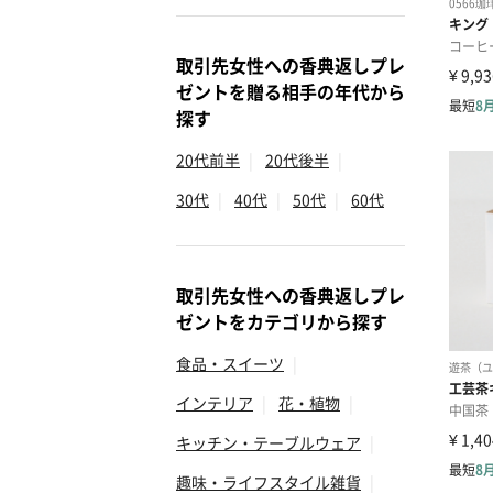
取引先女性への香典返しプレ
ゼントを贈る相手の年代から
探す
20代前半
|
20代後半
|
30代
|
40代
|
50代
|
60代
取引先女性への香典返しプレ
ゼントをカテゴリから探す
食品・スイーツ
|
インテリア
|
花・植物
|
キッチン・テーブルウェア
|
趣味・ライフスタイル雑貨
|