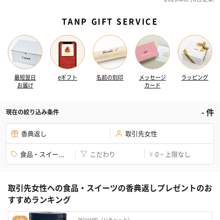
TANP GIFT SERVICE
最短翌日
eギフト
名前の刻印
メッセージ
ラッピング
お届け
カード
-
件
現在の絞り込み条件
香典返し
取引先女性
食品・スイー...
こだわり
0 ~ 上限なし
¥
取引先女性への食品・スイーツの香典返しプレゼントのお
すすめランキング
RICHARD（リチャード）