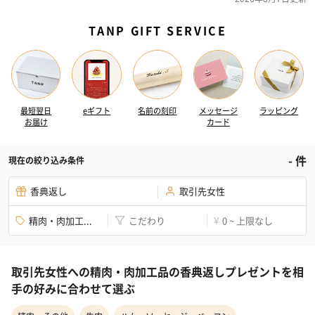
TANP GIFT SERVICE
最短翌日
eギフト
名前の刻印
メッセージ
ラッピング
お届け
カード
-
件
現在の絞り込み条件
香典返し
取引先女性
精肉・肉加工...
こだわり
0 ~ 上限なし
¥
取引先女性への精肉・肉加工品の香典返しプレゼントを相
手の好みに合わせて選ぶ