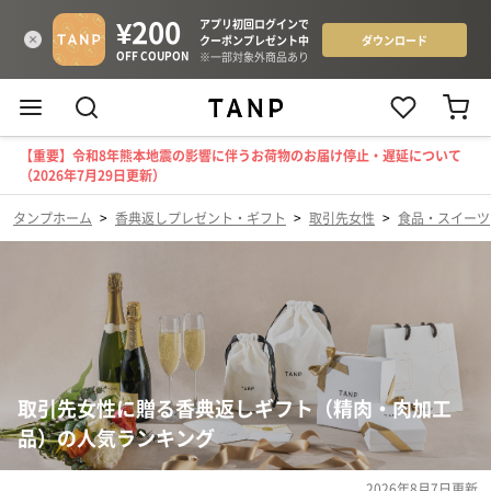
【重要】令和8年熊本地震の影響に伴うお荷物のお届け停止・遅延について
（2026年7月29日更新）
タンプホーム
>
香典返しプレゼント・ギフト
>
取引先女性
>
食品・スイーツ
取引先女性に贈る香典返しギフト（精肉・肉加工
品）の人気ランキング
2026年8月7日
更新