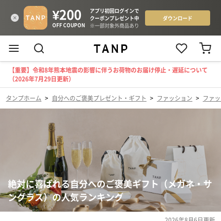
【重要】令和8年熊本地震の影響に伴うお荷物のお届け停止・遅延について
（2026年7月29日更新）
タンプホーム
>
自分へのご褒美プレゼント・ギフト
>
ファッション
>
ファッ
絶対に喜ばれる自分へのご褒美ギフト（メガネ・サ
ングラス）の人気ランキング
2026年8月6日
更新