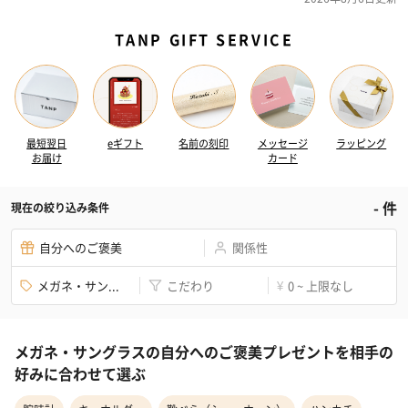
TANP GIFT SERVICE
最短翌日
eギフト
名前の刻印
メッセージ
ラッピング
お届け
カード
-
件
現在の絞り込み条件
自分へのご褒美
関係性
メガネ・サン...
こだわり
0 ~ 上限なし
¥
メガネ・サングラスの自分へのご褒美プレゼントを相手の
好みに合わせて選ぶ