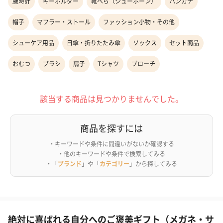
腕時計
キーホルダー
靴べら（シューホーン）
ハンカチ
帽子
マフラー・ストール
ファッション小物・その他
シューケア用品
日傘・折りたたみ傘
ソックス
セット商品
おむつ
ブラシ
扇子
Tシャツ
ブローチ
該当する商品は見つかりませんでした。
商品を探すには
・キーワードや条件に間違いがないか確認する
・他のキーワードや条件で検索してみる
・「
ブランド
」や「
カテゴリー
」から探してみる
絶対に喜ばれる自分へのご褒美ギフト（メガネ・サ