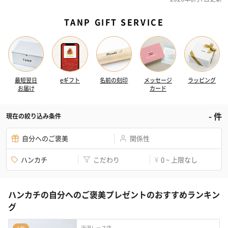
TANP GIFT SERVICE
最短翌日
eギフト
名前の刻印
メッセージ
ラッピング
お届け
カード
-
件
現在の絞り込み条件
自分へのご褒美
関係性
ハンカチ
こだわり
0 ~ 上限なし
¥
ハンカチの自分へのご褒美プレゼントのおすすめランキン
グ
近沢レース店