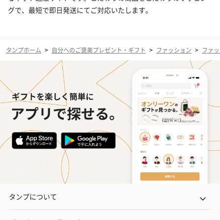
グで、最短で即日発送にてご対応いたします。
タンプホーム
>
自分へのご褒美プレゼント・ギフト
>
ファッション
>
ファッ
タンプについて