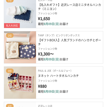
1位
【名入れギフト】近沢レース店ミニタオルハンカ
チ（ミニヨン）
ファッション小物
¥1,650
最短
8月09日(日)
お届け
名入れ対応
TANP（タンプ）ピンクリボンボックス
2位
【ギフトBOX入】人気ブランドのハンカチとポー
チ
ファッション小物
¥3,300〜
最短
8月09日(日)
お届け
PAUL ＆ JOE（ポール＆ジョー）
3位
ヌネット ハートタオルハンカチ
ファッション小物
¥880
最短
8月09日(日)
お届け
近沢レース店
4位