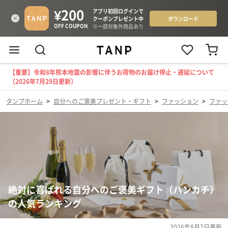
【重要】令和8年熊本地震の影響に伴うお荷物のお届け停止・遅延について
（2026年7月29日更新）
タンプホーム
>
自分へのご褒美プレゼント・ギフト
>
ファッション
>
ファッ
絶対に喜ばれる自分へのご褒美ギフト（ハンカチ）
の人気ランキング
2026年8月7日
更新