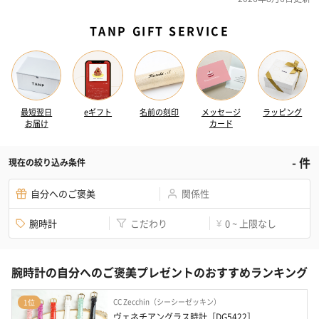
TANP GIFT SERVICE
最短翌日
eギフト
名前の刻印
メッセージ
ラッピング
お届け
カード
-
件
現在の絞り込み条件
自分へのご褒美
関係性
腕時計
こだわり
0 ~ 上限なし
¥
腕時計の自分へのご褒美プレゼントのおすすめランキング
CC Zecchin（シーシーゼッキン）
1位
ヴェネチアングラス時計［DG5422］