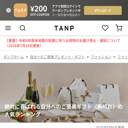
【重要】令和8年熊本地震の影響に伴うお荷物のお届け停止・遅延について
（2026年7月29日更新）
タンプホーム
>
自分へのご褒美プレゼント・ギフト
>
ファッション
>
ファッ
絶対に喜ばれる自分へのご褒美ギフト（腕時計）の
人気ランキング
2026年8月6日
更新