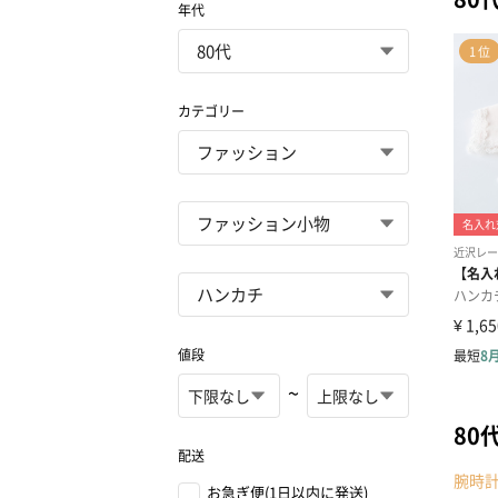
年代
カテゴリー
値段
~
80
配送
腕時
お急ぎ便(1日以内に発送)