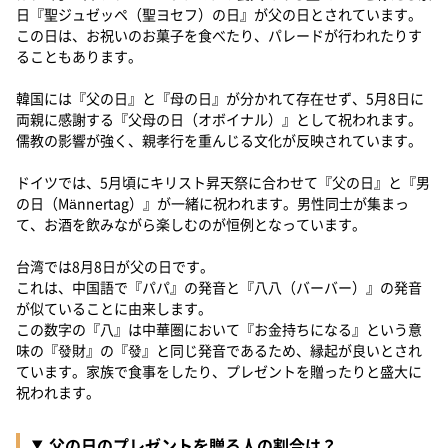
日『聖ジュゼッペ（聖ヨセフ）の日』が父の日とされています。
この日は、お祝いのお菓子を食べたり、パレードが行われたりす
ることもあります。
韓国には『父の日』と『母の日』が分かれて存在せず、5月8日に
両親に感謝する『父母の日（オボイナル）』として祝われます。
儒教の影響が強く、親孝行を重んじる文化が反映されています。
ドイツでは、5月頃にキリスト昇天祭に合わせて『父の日』と『男
の日（Männertag）』が一緒に祝われます。男性同士が集まっ
て、お酒を飲みながら楽しむのが恒例となっています。
台湾では8月8日が父の日です。
これは、中国語で『パパ』の発音と『八八（バーバー）』の発音
が似ていることに由来します。
この数字の『八』は中華圏において『お金持ちになる』という意
味の『發財』の『發』と同じ発音であるため、縁起が良いとされ
ています。家族で食事をしたり、プレゼントを贈ったりと盛大に
祝われます。
父の日のプレゼントを贈る人の割合は？