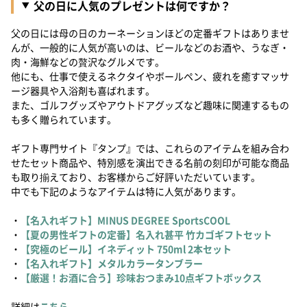
父の日に人気のプレゼントは何ですか？
父の日には母の日のカーネーションほどの定番ギフトはありませ
んが、一般的に人気が高いのは、ビールなどのお酒や、うなぎ・
肉・海鮮などの贅沢なグルメです。
他にも、仕事で使えるネクタイやボールペン、疲れを癒すマッサ
ージ器具や入浴剤も喜ばれます。
また、ゴルフグッズやアウトドアグッズなど趣味に関連するもの
も多く贈られています。
ギフト専門サイト『タンプ』では、これらのアイテムを組み合わ
せたセット商品や、特別感を演出できる名前の刻印が可能な商品
も取り揃えており、お客様からご好評いただいています。
中でも下記のようなアイテムは特に人気があります。
・
【名入れギフト】MINUS DEGREE SportsCOOL
・
【夏の男性ギフトの定番】名入れ甚平 竹カゴギフトセット
・
【究極のビール】イネディット 750ml 2本セット
・
【名入れギフト】メタルカラータンブラー
・
【厳選！お酒に合う】珍味おつまみ10点ギフトボックス
詳細は
こちら
。