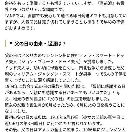
余裕をもって準備する方も増えてきていますが、『直前派』も意
外と多いのがリアルな傾向です。
TANPでは、直前でも安心して選べる即日発送ギフトも用意してい
ますが、人気商品は売り切れてしまうこともあるので早めの準備
がおすすめです。
父の日の由来・起源は？
父の日はアメリカのワシントン州に住むソノラ・スマート・ドッ
ド夫人（ジョン・ブルース・ドッド夫人）が提唱しました。
ドッド夫人は、幼い頃に母親を亡くし、南北戦争から帰還した父
親のウィリアム・ジャクソン・スマートが男手一つで6人の子供を
育て上げたことに深く感謝していました。
1909年に教会で母の日の説教を聞いた際に、『母親に感謝する日
があるなら、父親にも感謝する日があってもいいはずだ』と考
え、地元の牧師協会に『父の日』の設立を嘆願しました。
彼女の父親の誕生月が6月だったため、6月に父の日を祝うことに
なりました。
最初の父の日の式典は、1910年6月19日（彼女の父親の誕生日に
近い6月の第3日曜日）に行われたと言われています。
その後、父の日はアメリカ全土に広まり、1966年にジョンソン大