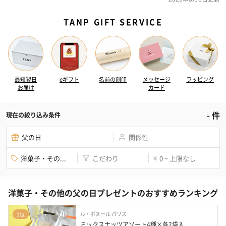
TANP GIFT SERVICE
最短翌日
eギフト
名前の刻印
メッセージ
ラッピング
お届け
カード
-
件
現在の絞り込み条件
父の日
関係性
洋菓子・その...
こだわり
0 ~ 上限なし
¥
洋菓子・その他の父の日プレゼントのおすすめランキング
ル・ボヌール パリス
1位
ミックスナッツアソート4種×各2袋入