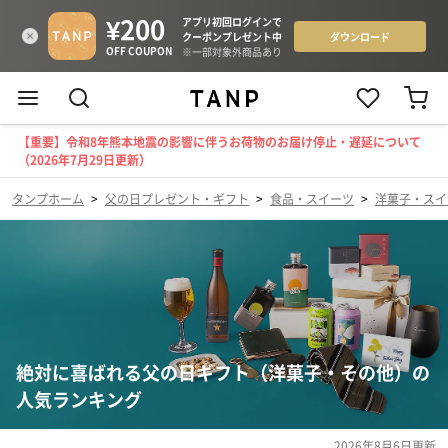
【重要】令和8年熊本地震の影響に伴うお荷物のお届け停止・遅延について
（2026年7月29日更新）
タンプホーム
>
父の日プレゼント・ギフト
>
食品・スイーツ
>
洋菓子・スイ
絶対に喜ばれる父の日ギフト（洋菓子・その他）の
人気ランキング
2026年8月6日
更新