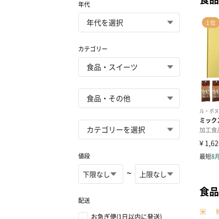
年代
カテゴリー
値段
~
食品
配送
米
お急ぎ便(1日以内に発送)