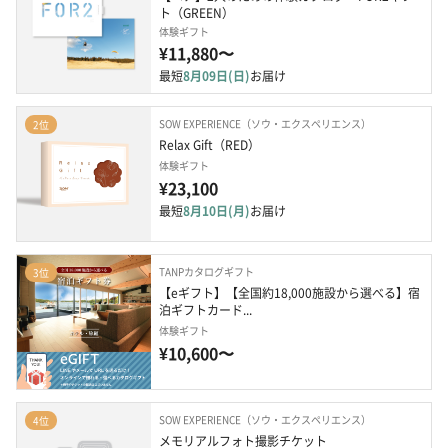
ト（GREEN）
体験ギフト
¥11,880〜
最短
8月09日(日)
お届け
SOW EXPERIENCE（ソウ・エクスペリエンス）
2位
Relax Gift（RED）
体験ギフト
¥23,100
最短
8月10日(月)
お届け
TANPカタログギフト
3位
【eギフト】【全国約18,000施設から選べる】宿
泊ギフトカード...
体験ギフト
¥10,600〜
SOW EXPERIENCE（ソウ・エクスペリエンス）
4位
メモリアルフォト撮影チケット