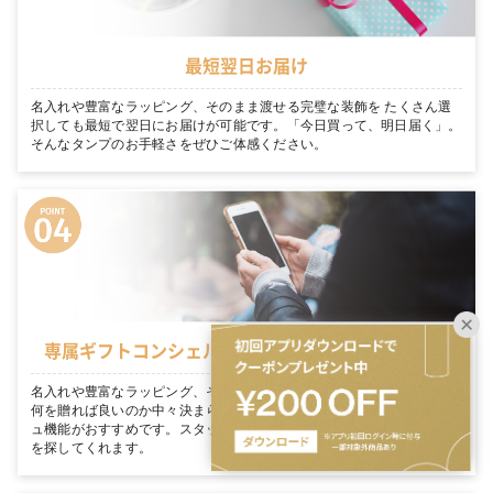
最短翌日お届け
名入れや豊富なラッピング、そのまま渡せる完璧な装飾を たくさん選
択しても最短で翌日にお届けが可能です。「今日買って、明日届く」。
そんなタンプのお手軽さをぜひご体感ください。
専属ギフトコンシェルジュがお客様を徹底サポート
名入れや豊富なラッピング、そのまま渡せる完璧な装飾を 大切な人に
何を贈れば良いのか中々決まらない… そんな方にはギフトコンシェルジ
ュ機能がおすすめです。スタッフがあなたのシーンにぴったりのギフト
を探してくれます。