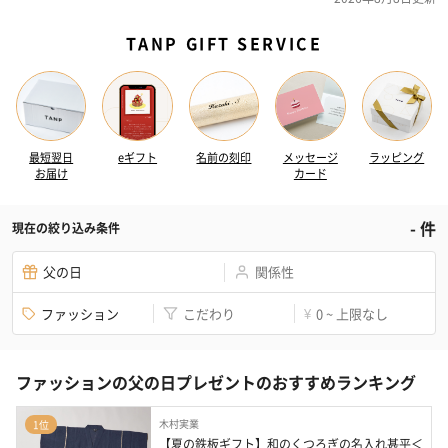
TANP GIFT SERVICE
最短翌日
eギフト
名前の刻印
メッセージ
ラッピング
お届け
カード
-
件
現在の絞り込み条件
父の日
関係性
ファッション
こだわり
0 ~ 上限なし
¥
ファッションの父の日プレゼントのおすすめランキング
木村実業
1位
【夏の鉄板ギフト】和のくつろぎの名入れ甚平＜