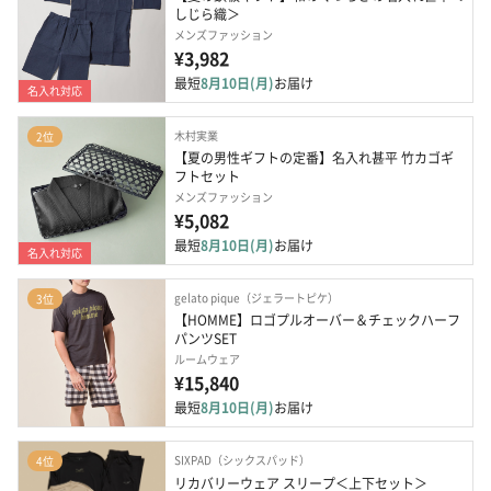
しじら織＞
メンズファッション
¥3,982
最短
8月10日(月)
お届け
名入れ対応
木村実業
2位
【夏の男性ギフトの定番】名入れ甚平 竹カゴギ
フトセット
メンズファッション
¥5,082
最短
8月10日(月)
お届け
名入れ対応
gelato pique（ジェラートピケ）
3位
【HOMME】ロゴプルオーバー＆チェックハーフ
パンツSET
ルームウェア
¥15,840
最短
8月10日(月)
お届け
SIXPAD（シックスパッド）
4位
リカバリーウェア スリープ＜上下セット＞