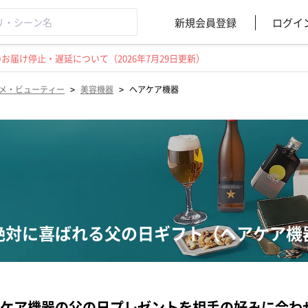
新規会員登録
ログイ
届け停止・遅延について（2026年7月29日更新）
>
>
メ・ビューティー
美容機器
ヘアケア機器
絶対に喜ばれる父の日ギフト（ヘアケア機
ケア機器の父の日プレゼントを相手の好みに合わ