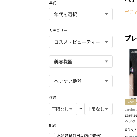
年代
ボデ
カテゴリー
プレ
値段
~
配送
お急ぎ便(1日以内に発送)