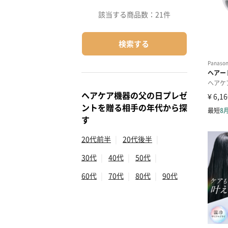
該当する商品数：
21件
検索する
ヘアケア機器の父の日プレゼ
ントを贈る相手の年代から探
す
20代前半
|
20代後半
|
30代
|
40代
|
50代
|
60代
|
70代
|
80代
|
90代