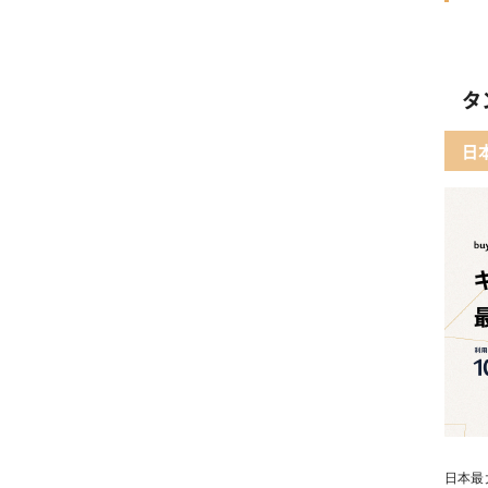
タ
日
日本最