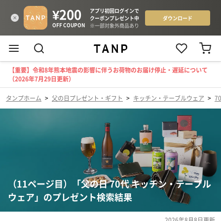
【重要】令和8年熊本地震の影響に伴うお荷物のお届け停止・遅延について
（2026年7月29日更新）
タンプホーム
>
父の日プレゼント・ギフト
>
キッチン・テーブルウェア
>
7
（11ページ目）「父の日 70代 キッチン・テーブル
ウェア」のプレゼント検索結果
2026年8月8日
更新